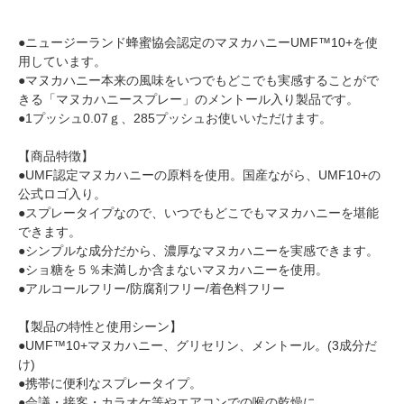
●ニュージーランド蜂蜜協会認定のマヌカハニーUMF™10+を使
用しています。
●マヌカハニー本来の風味をいつでもどこでも実感することがで
きる「マヌカハニースプレー」のメントール入り製品です。
●1プッシュ0.07ｇ、285プッシュお使いいただけます。
【商品特徴】
●UMF認定マヌカハニーの原料を使用。国産ながら、UMF10+の
公式ロゴ入り。
●スプレータイプなので、いつでもどこでもマヌカハニーを堪能
できます。
●シンプルな成分だから、濃厚なマヌカハニーを実感できます。
●ショ糖を５％未満しか含まないマヌカハニーを使用。
●アルコールフリー/防腐剤フリー/着色料フリー
【製品の特性と使用シーン】
●UMF™10+マヌカハニー、グリセリン、メントール。(3成分だ
け)
●携帯に便利なスプレータイプ。
●会議・接客・カラオケ等やエアコンでの喉の乾燥に。