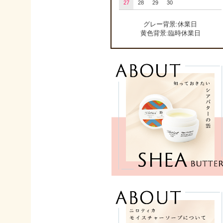
27
28
29
30
グレー背景:休業日
黄色背景:臨時休業日