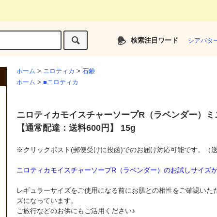
検索注目ワード
シアバタ
ホーム
>
ニロティカ
>
石鹸
ホーム
>
■ニロティカ
ニロティカモイスチャーソープR（ラベンダー）ミ
【通常配達：送料600円】 15g
※クリックポスト(郵便受けに投函)でのお届け対応可能です。（送
ニロティカモイスチャーソープR（ラベンダー）のお試しサイズ
レギュラーサイズをご使用になる前にお肌との相性をご確認いただ
ズになっています。
ご旅行などのお供にもご活用ください♪