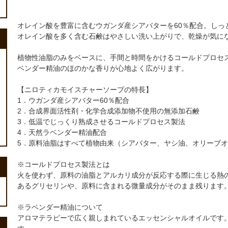
オレイン酸を豊富に含むウガンダ産シアバターを60％配合。しっ
オレイン酸を多く含む石鹸はやさしい洗い上がりで、乾燥が気に
植物性油脂のみをベースに、手間と時間をかけるコールドプロセ
ベンダー精油のほのかな香りが心地よく広がります。
【ニロティカモイスチャーソープの特長】
1．ウガンダ産シアバター60％配合
2．合成界面活性剤・化学合成添加物不使用の無添加石鹸
3．低温でじっくり熟成させるコールドプロセス製法
4．天然ラベンダー精油配合
5．原料油脂はすべて植物由来（シアバター、ヤシ油、オリーブ
※コールドプロセス製法とは
火を使わず、原料の油脂とアルカリ成分が反応する際に生じる熱
あるグリセリンや、原料に含まれる微量成分がそのまま残ります
※ラベンダー精油について
アロマテラピーで広く親しまれているエッセンシャルオイルです