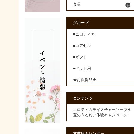
食品
グループ
■ニロティカ
■コアセル
■ギフト
■ペット用
★お買得品★
コンテンツ
ニロティカモイスチャーソープR
夏のうるおい体験キャンペーン
営業日カレンダー