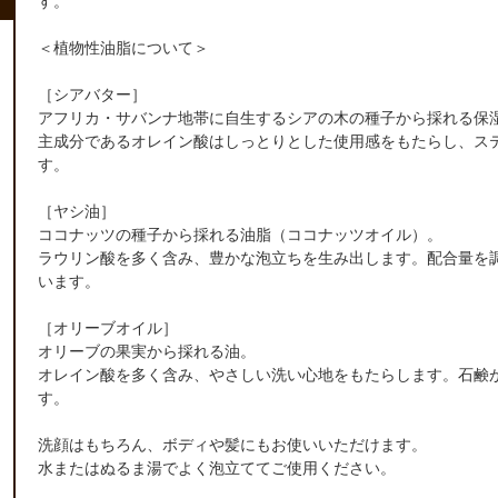
す。
＜植物性油脂について＞
［シアバター］
アフリカ・サバンナ地帯に自生するシアの木の種子から採れる保
主成分であるオレイン酸はしっとりとした使用感をもたらし、ス
す。
［ヤシ油］
ココナッツの種子から採れる油脂（ココナッツオイル）。
ラウリン酸を多く含み、豊かな泡立ちを生み出します。配合量を
います。
［オリーブオイル］
オリーブの果実から採れる油。
オレイン酸を多く含み、やさしい洗い心地をもたらします。石鹸
す。
洗顔はもちろん、ボディや髪にもお使いいただけます。
水またはぬるま湯でよく泡立ててご使用ください。